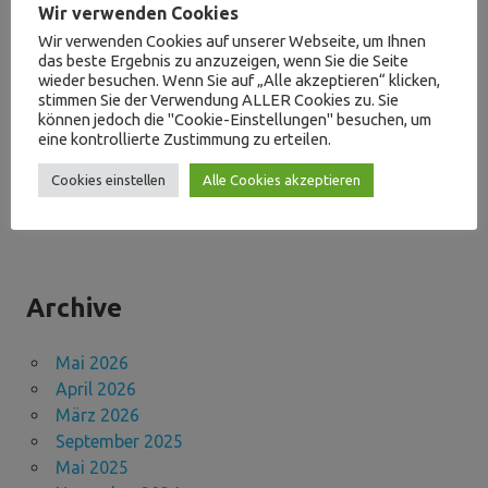
Wir verwenden Cookies
Verkaufsoffener Sonntag am 21.09.2025
Wir verwenden Cookies auf unserer Webseite, um Ihnen
das beste Ergebnis zu anzuzeigen, wenn Sie die Seite
wieder besuchen. Wenn Sie auf „Alle akzeptieren“ klicken,
stimmen Sie der Verwendung ALLER Cookies zu. Sie
Neueste Kommentare
können jedoch die "Cookie-Einstellungen" besuchen, um
eine kontrollierte Zustimmung zu erteilen.
Fadi Genabo
zu
Das war der Verkaufsoffenen Sonntag
Cookies einstellen
Alle Cookies akzeptieren
Archive
Mai 2026
April 2026
März 2026
September 2025
Mai 2025