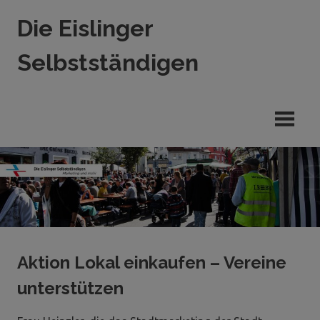
Zum
Die Eislinger
Inhalt
springen
Selbstständigen
Verein
der
Eislinger
Unterhemen
in
Hande,
Handwerk
und
Dienstleistung
Aktion Lokal einkaufen – Vereine
unterstützen