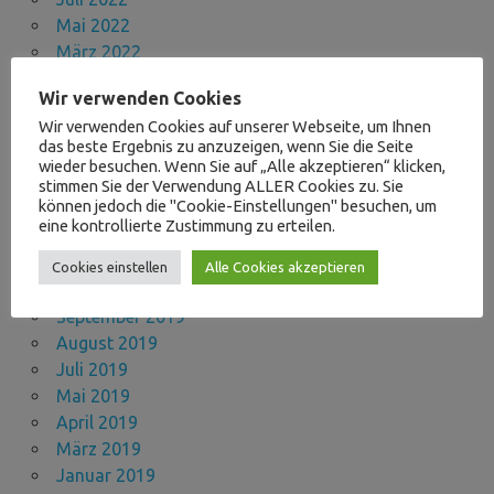
Mai 2022
März 2022
November 2021
Wir verwenden Cookies
Oktober 2021
Wir verwenden Cookies auf unserer Webseite, um Ihnen
September 2021
das beste Ergebnis zu anzuzeigen, wenn Sie die Seite
August 2021
wieder besuchen. Wenn Sie auf „Alle akzeptieren“ klicken,
April 2021
stimmen Sie der Verwendung ALLER Cookies zu. Sie
können jedoch die "Cookie-Einstellungen" besuchen, um
November 2020
eine kontrollierte Zustimmung zu erteilen.
Oktober 2020
September 2020
Cookies einstellen
Alle Cookies akzeptieren
März 2020
September 2019
August 2019
Juli 2019
Mai 2019
April 2019
März 2019
Januar 2019