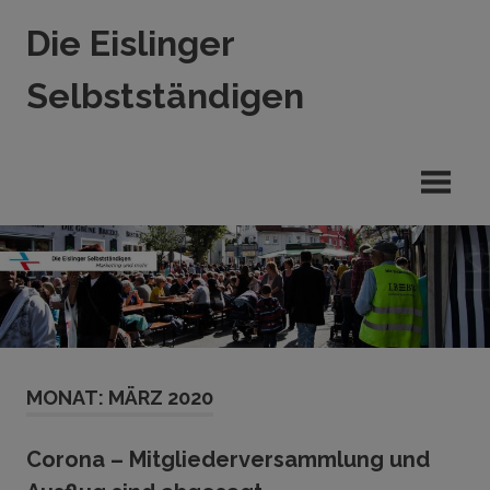
Zum
Die Eislinger
Inhalt
springen
Selbstständigen
Verein
der
Eislinger
Unterhemen
in
Hande,
Handwerk
und
Dienstleistung
MONAT:
MÄRZ 2020
Corona – Mitgliederversammlung und