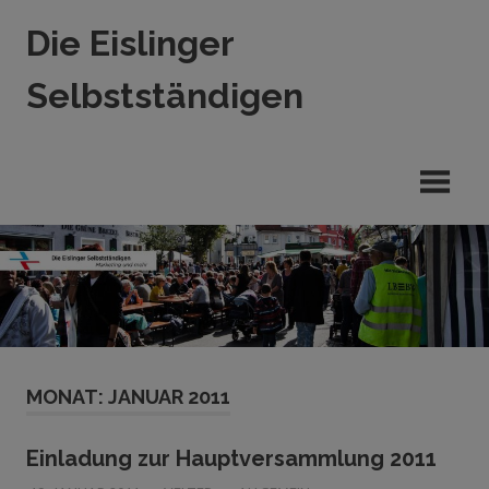
Zum
Die Eislinger
Inhalt
springen
Selbstständigen
Verein
der
Eislinger
Unterhemen
in
Hande,
Handwerk
und
Dienstleistung
MONAT:
JANUAR 2011
Einladung zur Hauptversammlung 2011