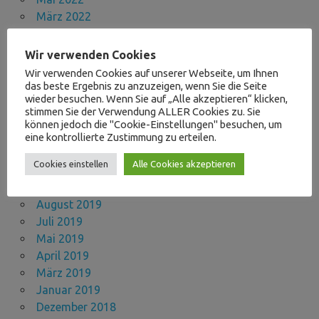
März 2022
November 2021
Oktober 2021
Wir verwenden Cookies
September 2021
Wir verwenden Cookies auf unserer Webseite, um Ihnen
August 2021
das beste Ergebnis zu anzuzeigen, wenn Sie die Seite
wieder besuchen. Wenn Sie auf „Alle akzeptieren“ klicken,
April 2021
stimmen Sie der Verwendung ALLER Cookies zu. Sie
November 2020
können jedoch die "Cookie-Einstellungen" besuchen, um
Oktober 2020
eine kontrollierte Zustimmung zu erteilen.
September 2020
Cookies einstellen
Alle Cookies akzeptieren
März 2020
September 2019
August 2019
Juli 2019
Mai 2019
April 2019
März 2019
Januar 2019
Dezember 2018