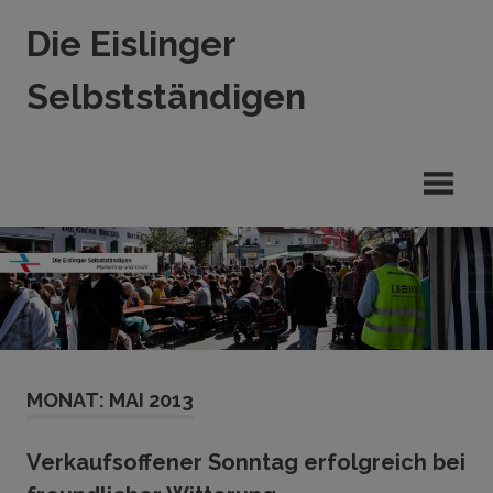
Zum
Die Eislinger
Inhalt
springen
Selbstständigen
Verein
der
Eislinger
Unterhemen
in
Hande,
Handwerk
und
Dienstleistung
MONAT:
MAI 2013
Verkaufsoffener Sonntag erfolgreich bei