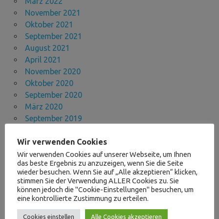
März 2022
November 2021
Oktober 2021
September 2021
August 2021
April 2021
November 2020
Oktober 2020
September 2020
März 2020
September 2019
August 2019
Wir verwenden Cookies
Juli 2019
Mai 2019
Wir verwenden Cookies auf unserer Webseite, um Ihnen
das beste Ergebnis zu anzuzeigen, wenn Sie die Seite
April 2019
wieder besuchen. Wenn Sie auf „Alle akzeptieren“ klicken,
März 2019
stimmen Sie der Verwendung ALLER Cookies zu. Sie
Januar 2019
können jedoch die "Cookie-Einstellungen" besuchen, um
eine kontrollierte Zustimmung zu erteilen.
Dezember 2018
November 2018
Cookies einstellen
Alle Cookies akzeptieren