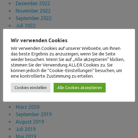
Dezember 2022
November 2022
September 2022
Juli 2022
Mai 2022
Wir verwenden Cookies
März 2022
November 2021
Wir verwenden Cookies auf unserer Webseite, um Ihnen
das beste Ergebnis zu anzuzeigen, wenn Sie die Seite
Oktober 2021
wieder besuchen. Wenn Sie auf „Alle akzeptieren“ klicken,
September 2021
stimmen Sie der Verwendung ALLER Cookies zu. Sie
August 2021
können jedoch die "Cookie-Einstellungen" besuchen, um
eine kontrollierte Zustimmung zu erteilen.
April 2021
November 2020
Cookies einstellen
Alle Cookies akzeptieren
Oktober 2020
September 2020
März 2020
September 2019
August 2019
Juli 2019
Mai 2019