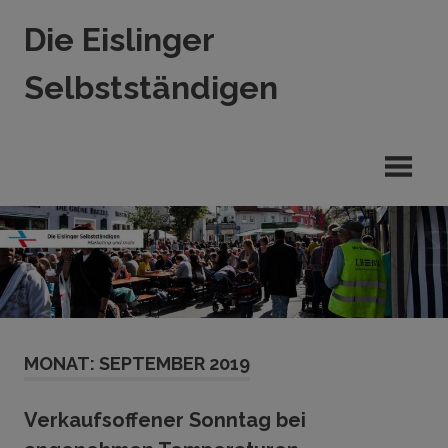
Zum
Die Eislinger
Inhalt
springen
Selbstständigen
Verein
der
Eislinger
Unterhemen
in
Hande,
Handwerk
und
Dienstleistung
MONAT:
SEPTEMBER 2019
Verkaufsoffener Sonntag bei