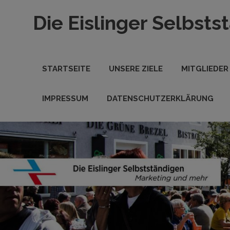
Zum
Die Eislinger Selbsts
Inhalt
springen
Verein
der
Eislinger
STARTSEITE
UNSERE ZIELE
MITGLIEDER
Unterhemen
in
Hande,
IMPRESSUM
DATENSCHUTZERKLÄRUNG
Handwerk
und
Dienstleistung