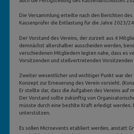
auch die Fertigstellung des Kassenabschlusses 202
Die Versammlung erteilte nach den Berichten des
Kassenprüfer die Entlastung für die Jahre 2023/24
Der Vorstand des Vereins, der zurzeit aus 4 Mitgl
demnächst altershalber ausscheiden werden, benö
verschiedenen Mitgliedern legten nahe, dass es ve
Vorsitzenden und stellvertretenden Vorsitzenden
Zweiter wesentlicher und wichtiger Punkt war der 
Konzept zur Erneuerung des Verein vorsieht. (Kon
Er stellte dar, dass die Aufgaben des Vereins auf 
Der Vorstand sollte zukünftig von Organisatorisc
müsste durch eine bezhlte Kraft erledigt werden.
unterstützen.
Es sollen Microevents etabliert werden, anstatt 