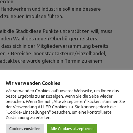
werden.
Handwerkern und Industrie soll eine bessere
d zu neuen Impulsen führen.
t die Stadt diese Punkte unterstützen will, muss
henden Wahl des neuen Oberbürgermeisters.
dass sich in der Mitgliederversammlung bereits
en 3 Bereiche Innenstadtakteure/Einzelhandel,
tadtakteure wurde gleich ein Termin zu einem
Heininger, dass sich auch andere Vereine schwer
Wir verwenden Cookies
für eine enger Zusammenarbeit zwischen Stadt und
Wir verwenden Cookies auf unserer Webseite, um Ihnen das
beste Ergebnis zu anzuzeigen, wenn Sie die Seite wieder
besuchen. Wenn Sie auf „Alle akzeptieren“ klicken, stimmen Sie
n nächsten 4-5 Jahren stark wandeln wird. Der
der Verwendung ALLER Cookies zu. Sie können jedoch die
"Cookie-Einstellungen" besuchen, um eine kontrollierte
en in der Mitte stark zunehmen.
Zustimmung zu erteilen.
etende Vorsitzende mit Weinpräsenten,
Cookies einstellen
Alle Cookies akzeptieren