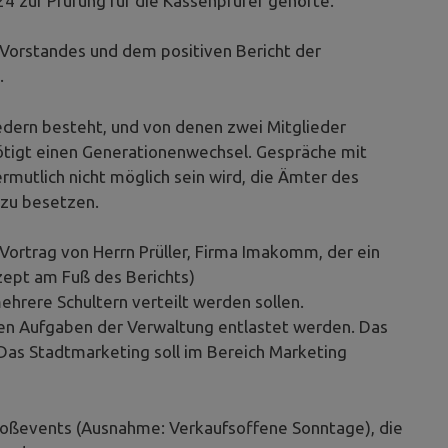
4 zur Prüfung für die Kassenprüfer gehörte.
 Vorstandes und dem positiven Bericht der
.
iedern besteht, und von denen zwei Mitglieder
tigt einen Generationenwechsel. Gespräche mit
rmutlich nicht möglich sein wird, die Ämter des
 zu besetzen.
Vortrag von Herrn Prüller, Firma Imakomm, der ein
zept am Fuß des Berichts)
mehrere Schultern verteilt werden sollen.
hen Aufgaben der Verwaltung entlastet werden. Das
 Das Stadtmarketing soll im Bereich Marketing
Großevents (Ausnahme: Verkaufsoffene Sonntage), die