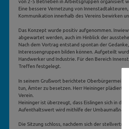
von 2-5 Betrieben in Arbeitsgruppen organisiert 
Eine bessere Vernetzung von Innenstadtakteuren, 
Kommunikation innerhalb des Vereins bewirken un
Das Konzept wurde positiv aufgenommen. Inwiewei
abgewartet werden, auch im Hinblick der ausste
Nach dem Vortrag entstand spontan der Gedanke, 
Interessengruppen bilden können. Aufgeteilt wurd
Handwerker und Industrie. Für den Bereich Innens
Treffen festgelegt.
In seinem Grußwort berichtete Oberbürgermeister 
tun, Ämter zu besetzen. Herr Heininger plädiert 
Verein.
Heininger ist überzeugt, dass Eislingen sich in de
Aufenthaltswert wird mithilfe der Umbaumaßnahm
Die Sitzung schloss, nachdem sich der stellvertr