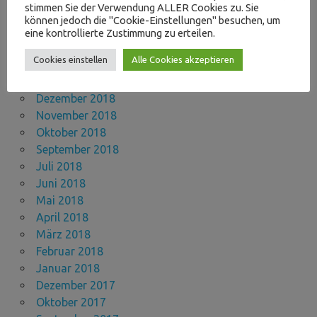
stimmen Sie der Verwendung ALLER Cookies zu. Sie
Juli 2019
können jedoch die "Cookie-Einstellungen" besuchen, um
Mai 2019
eine kontrollierte Zustimmung zu erteilen.
April 2019
Cookies einstellen
Alle Cookies akzeptieren
März 2019
Januar 2019
Dezember 2018
November 2018
Oktober 2018
September 2018
Juli 2018
Juni 2018
Mai 2018
April 2018
März 2018
Februar 2018
Januar 2018
Dezember 2017
Oktober 2017