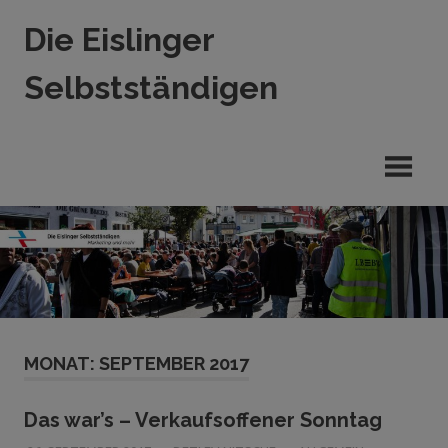
Zum
Die Eislinger
Inhalt
springen
Selbstständigen
Verein
der
Eislinger
Unterhemen
in
Hande,
Handwerk
und
Dienstleistung
MONAT:
SEPTEMBER 2017
Das war’s – Verkaufsoffener Sonntag