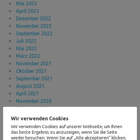
Mai 2023
April 2023
Dezember 2022
November 2022
September 2022
Juli 2022
Mai 2022
März 2022
November 2021
Oktober 2021
September 2021
August 2021
April 2021
November 2020
Oktober 2020
September 2020
Wir verwenden Cookies
März 2020
Wir verwenden Cookies auf unserer Webseite, um Ihnen
September 2019
das beste Ergebnis zu anzuzeigen, wenn Sie die Seite
wieder besuchen. Wenn Sie auf „Alle akzeptieren“ klicken,
August 2019