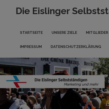
Zum
Die Eislinger Selbsts
Inhalt
springen
Verein
der
Eislinger
STARTSEITE
UNSERE ZIELE
MITGLIEDER
Unterhemen
in
Hande,
IMPRESSUM
DATENSCHUTZERKLÄRUNG
Handwerk
und
Dienstleistung