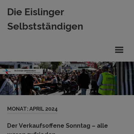
Zum
Die Eislinger
Inhalt
springen
Selbstständigen
Verein
der
Eislinger
Unterhemen
in
Hande,
Handwerk
und
Dienstleistung
MONAT:
APRIL 2024
Der Verkaufsoffene Sonntag – alle