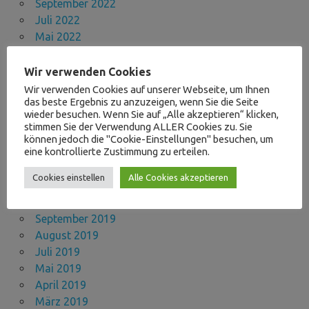
September 2022
Juli 2022
Mai 2022
März 2022
November 2021
Wir verwenden Cookies
Oktober 2021
Wir verwenden Cookies auf unserer Webseite, um Ihnen
das beste Ergebnis zu anzuzeigen, wenn Sie die Seite
September 2021
wieder besuchen. Wenn Sie auf „Alle akzeptieren“ klicken,
August 2021
stimmen Sie der Verwendung ALLER Cookies zu. Sie
April 2021
können jedoch die "Cookie-Einstellungen" besuchen, um
eine kontrollierte Zustimmung zu erteilen.
November 2020
Oktober 2020
Cookies einstellen
Alle Cookies akzeptieren
September 2020
März 2020
September 2019
August 2019
Juli 2019
Mai 2019
April 2019
März 2019