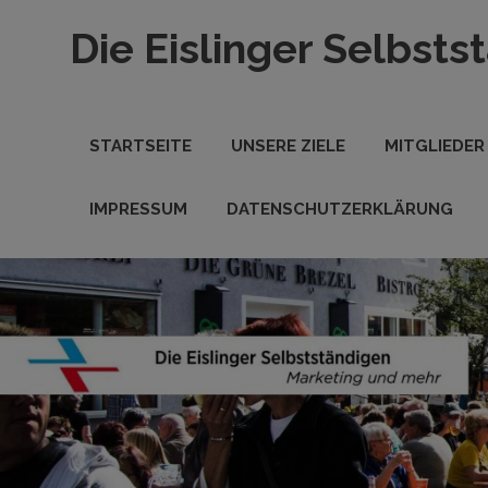
Zum
Die Eislinger Selbsts
Inhalt
springen
Verein
der
Eislinger
STARTSEITE
UNSERE ZIELE
MITGLIEDER
Unterhemen
in
Hande,
IMPRESSUM
DATENSCHUTZERKLÄRUNG
Handwerk
und
Dienstleistung