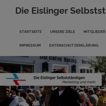
Zum
Die Eislinger Selbsts
Inhalt
springen
Verein
der
Eislinger
STARTSEITE
UNSERE ZIELE
MITGLIEDER
Unterhemen
in
Hande,
IMPRESSUM
DATENSCHUTZERKLÄRUNG
Handwerk
und
Dienstleistung