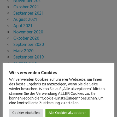
November 2021
Oktober 2021
September 2021
August 2021
April 2021
November 2020
Oktober 2020
September 2020
März 2020
September 2019
August 2019
Juli 2019
Wir verwenden Cookies
Mai 2019
Wir verwenden Cookies auf unserer Webseite, um Ihnen
April 2019
das beste Ergebnis zu anzuzeigen, wenn Sie die Seite
März 2019
wieder besuchen. Wenn Sie auf „Alle akzeptieren“ klicken,
stimmen Sie der Verwendung ALLER Cookies zu. Sie
Januar 2019
können jedoch die "Cookie-Einstellungen" besuchen, um
Dezember 2018
eine kontrollierte Zustimmung zu erteilen.
November 2018
Cookies einstellen
Alle Cookies akzeptieren
Oktober 2018