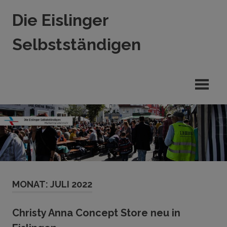
Zum
Die Eislinger
Inhalt
springen
Selbstständigen
Verein
der
Eislinger
Unterhemen
in
Hande,
Handwerk
und
Dienstleistung
MONAT:
JULI 2022
Christy Anna Concept Store neu in