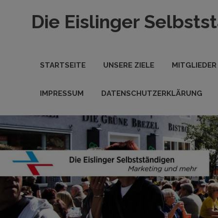
Zum
Die Eislinger Selbsts
Inhalt
springen
Verein
der
Eislinger
STARTSEITE
UNSERE ZIELE
MITGLIEDER
Unterhemen
in
Hande,
IMPRESSUM
DATENSCHUTZERKLÄRUNG
Handwerk
und
Dienstleistung