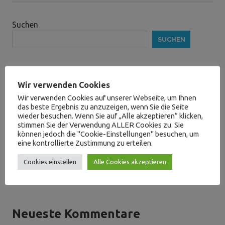
Suchen
SUCHEN
Wir verwenden Cookies
Neueste Beiträge
Wir verwenden Cookies auf unserer Webseite, um Ihnen
das beste Ergebnis zu anzuzeigen, wenn Sie die Seite
wieder besuchen. Wenn Sie auf „Alle akzeptieren“ klicken,
Das war der Verkaufsoffenene Sonntag am 03. Mai.
stimmen Sie der Verwendung ALLER Cookies zu. Sie
Verkaufsoffener Sonntag am 03.Mai 2026
können jedoch die "Cookie-Einstellungen" besuchen, um
Mitgliederversammlung 2026
eine kontrollierte Zustimmung zu erteilen.
Das war der Verkaufsoffene Sonntag am 21.09.2025
Cookies einstellen
Alle Cookies akzeptieren
Verkaufsoffener Sonntag am 21.09.2025
Neueste Kommentare