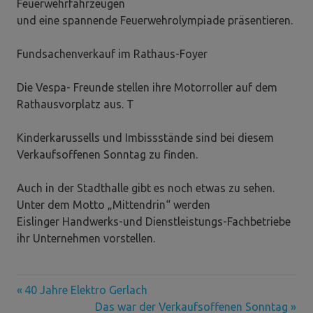
Feuerwehrfahrzeugen
und eine spannende Feuerwehrolympiade präsentieren.
Fundsachenverkauf im Rathaus-Foyer
Die Vespa- Freunde stellen ihre Motorroller auf dem
Rathausvorplatz aus. T
Kinderkarussells und Imbissstände sind bei diesem
Verkaufsoffenen Sonntag zu finden.
Auch in der Stadthalle gibt es noch etwas zu sehen.
Unter dem Motto „Mittendrin“ werden
Eislinger Handwerks-und Dienstleistungs-Fachbetriebe
ihr Unternehmen vorstellen.
Vorheriger
Beitragsnavigation
40 Jahre Elektro Gerlach
Beitrag:
Nächster
Das war der Verkaufsoffenen Sonntag