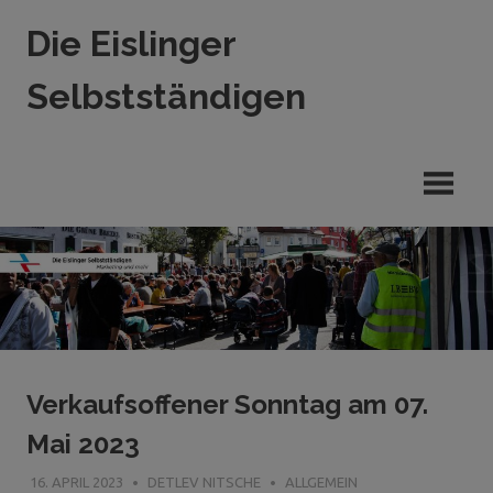
Zum
Die Eislinger
Inhalt
springen
Selbstständigen
Verein
der
Eislinger
Unterhemen
in
Hande,
Handwerk
und
Dienstleistung
Verkaufsoffener Sonntag am 07.
Mai 2023
16. APRIL 2023
DETLEV NITSCHE
ALLGEMEIN