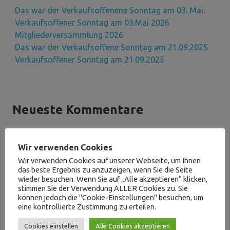
Das war der Verkaufsoffenene Sonntag am 03. Mai.
Verkaufsoffener Sonntag am 03.Mai 2026
Mitgliederversammlung 2026
Das war der Verkaufsoffene Sonntag am 21.09.2025
Verkaufsoffener Sonntag am 21.09.2025
Neueste Kommentare
Fadi Genabo
zu
Das war der Verkaufsoffenen Sonntag
Wir verwenden Cookies
Wir verwenden Cookies auf unserer Webseite, um Ihnen
das beste Ergebnis zu anzuzeigen, wenn Sie die Seite
wieder besuchen. Wenn Sie auf „Alle akzeptieren“ klicken,
stimmen Sie der Verwendung ALLER Cookies zu. Sie
Archive
können jedoch die "Cookie-Einstellungen" besuchen, um
eine kontrollierte Zustimmung zu erteilen.
Mai 2026
Cookies einstellen
Alle Cookies akzeptieren