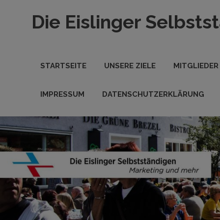
Zum
Die Eislinger Selbsts
Inhalt
springen
Verein
der
Eislinger
STARTSEITE
UNSERE ZIELE
MITGLIEDER
Unterhemen
in
Hande,
IMPRESSUM
DATENSCHUTZERKLÄRUNG
Handwerk
und
Dienstleistung