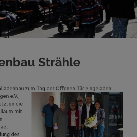
denbau Strähle
Rolladenbau zum Tag der Offenen Tür eingeladen.
gen e.V.,
utzten die
iläum mit
n
hael
klung des