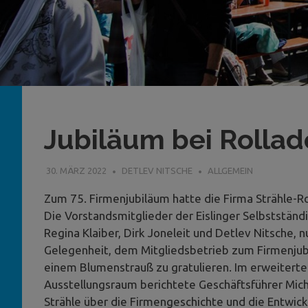
Jubiläum bei Rolla
30. MÄRZ 2022
DETLEV NITSCHE
ALLGEMEIN
Zum 75. Firmenjubiläum hatte die Firma Strähle-
Die Vorstandsmitglieder der Eislinger Selbstständi
Regina Klaiber, Dirk Joneleit und Detlev Nitsche, n
Gelegenheit, dem Mitgliedsbetrieb zum Firmenjub
einem Blumenstrauß zu gratulieren. Im erweiterte
Ausstellungsraum berichtete Geschäftsführer Mic
Strähle über die Firmengeschichte und die Entwic