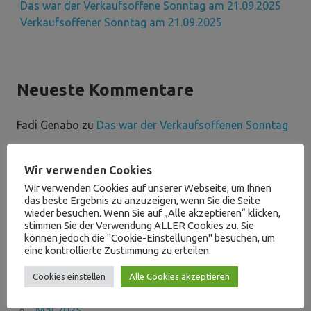
Das war der Verkaufsoffene Sonntag am 21.09.2025
Verkaufsoffener Sonntag am 21.09.2025
Neueste Kommentare
Fadi Genabo
zu
Das war der Verkaufsoffenen Sonntag
Wir verwenden Cookies
Wir verwenden Cookies auf unserer Webseite, um Ihnen
das beste Ergebnis zu anzuzeigen, wenn Sie die Seite
Archive
wieder besuchen. Wenn Sie auf „Alle akzeptieren“ klicken,
stimmen Sie der Verwendung ALLER Cookies zu. Sie
können jedoch die "Cookie-Einstellungen" besuchen, um
Mai 2026
eine kontrollierte Zustimmung zu erteilen.
April 2026
März 2026
Cookies einstellen
Alle Cookies akzeptieren
September 2025
Mai 2025