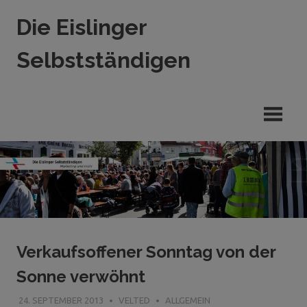
Zum
Die Eislinger
Inhalt
springen
Selbstständigen
Verein
der
Eislinger
Unterhemen
in
Hande,
Handwerk
und
Dienstleistung
Verkaufsoffener Sonntag von der
Sonne verwöhnt
24. SEPTEMBER 2013
VELTED
ALLGEMEIN