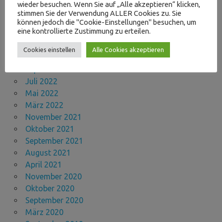
wieder besuchen. Wenn Sie auf „Alle akzeptieren“ klicken,
August 2023
stimmen Sie der Verwendung ALLER Cookies zu. Sie
Mai 2023
können jedoch die "Cookie-Einstellungen" besuchen, um
eine kontrollierte Zustimmung zu erteilen.
April 2023
Dezember 2022
Cookies einstellen
Alle Cookies akzeptieren
November 2022
September 2022
Juli 2022
Mai 2022
März 2022
November 2021
Oktober 2021
September 2021
August 2021
April 2021
November 2020
Oktober 2020
September 2020
März 2020