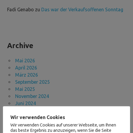
Fadi Genabo
zu
Das war der Verkaufsoffenen Sonntag
Archive
Mai 2026
April 2026
März 2026
September 2025
Mai 2025
November 2024
Juni 2024
April 2024
Wir verwenden Cookies
Dezember 2023
November 2023
Wir verwenden Cookies auf unserer Webseite, um Ihnen
das beste Ergebnis zu anzuzeigen, wenn Sie die Seite
September 2023