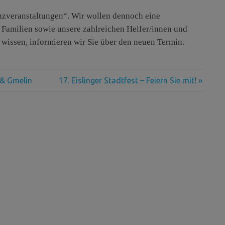
nzveranstaltungen“. Wir wollen dennoch eine
 Familien sowie unsere zahlreichen Helfer/innen und
s wissen, informieren wir Sie über den neuen Termin.
Nächster
 & Gmelin
17. Eislinger Stadtfest – Feiern Sie mit!
Beitrag: