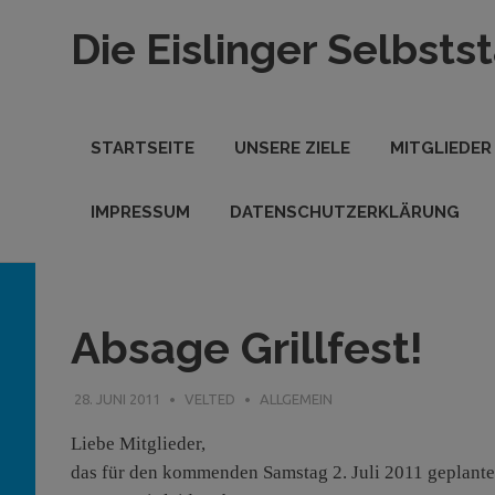
Zum
Die Eislinger Selbsts
Inhalt
springen
Verein
der
Eislinger
STARTSEITE
UNSERE ZIELE
MITGLIEDER
Unterhemen
in
Hande,
IMPRESSUM
DATENSCHUTZERKLÄRUNG
Handwerk
und
Dienstleistung
Absage Grillfest!
28. JUNI 2011
VELTED
ALLGEMEIN
Liebe Mitglieder,
das für den kommenden Samstag 2. Juli 2011 geplante G