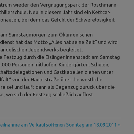
zentrum wieder den Vergnügungspark der Roschmann-
hillerschule. Neu in diesem Jahr sind ein Kettcar-
tronauten, bei dem das Gefühl der Schwerelosigkeit
den am Samstagmorgen zum Ökumenischen
dienst hat das Motto „Alles hat seine Zeit“ und wird
angelischen Jugendwerks begleitet.
lle Festzug durch die Eislinger Innenstadt am Samstag
.000 Personen mitlaufen. Kindergärten, Schulen,
schaftsdelegationen und Gastkapellen ziehen unter
lfalt“ von der Hauptstraße über die westliche
eisel und läuft dann als Gegenzug zurück über die
, wo sich der Festzug schließlich auflöst.
Teilnahme am Verkaufsoffenen Sonntag am 18.09.2011