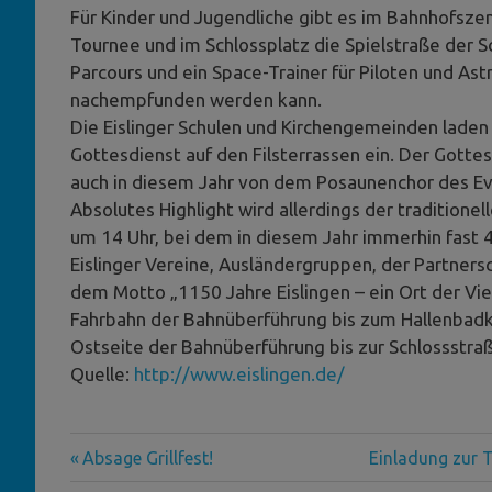
Für Kinder und Jugendliche gibt es im Bahnhofs
Tournee und im Schlossplatz die Spielstraße der Sc
Parcours und ein Space-Trainer für Piloten und As
nachempfunden werden kann.
Die Eislinger Schulen und Kirchengemeinden la
Gottesdienst auf den Filsterrassen ein. Der Gottes
auch in diesem Jahr von dem Posaunenchor des Ev
Absolutes Highlight wird allerdings der traditione
um 14 Uhr, bei dem in diesem Jahr immerhin fast 4
Eislinger Vereine, Ausländergruppen, der Partner
dem Motto „1150 Jahre Eislingen – ein Ort der Vie
Fahrbahn der Bahnüberführung bis zum Hallenbadkr
Ostseite der Bahnüberführung bis zur Schlossstraße
Quelle:
http://www.eislingen.de/
Vorheriger
Nächster
Beitragsnavigation
Absage Grillfest!
Einladung zur 
Beitrag:
Beitrag: