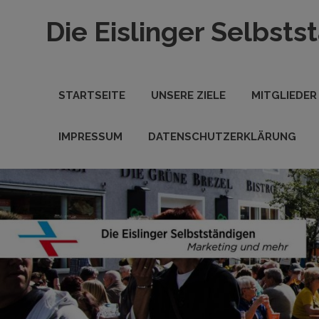
Zum
Die Eislinger Selbsts
Inhalt
springen
Verein
der
Eislinger
STARTSEITE
UNSERE ZIELE
MITGLIEDER
Unterhemen
in
Hande,
IMPRESSUM
DATENSCHUTZERKLÄRUNG
Handwerk
und
Dienstleistung