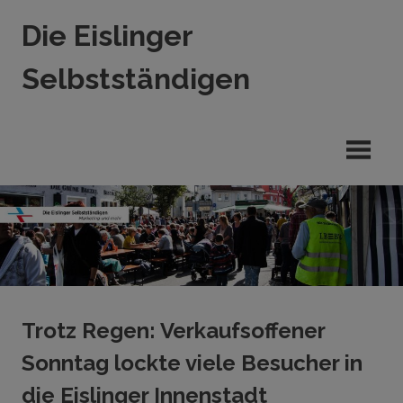
Zum
Die Eislinger
Inhalt
springen
Selbstständigen
Verein
der
Eislinger
Unterhemen
in
Hande,
Handwerk
und
Dienstleistung
Trotz Regen: Verkaufsoffener
Sonntag lockte viele Besucher in
die Eislinger Innenstadt