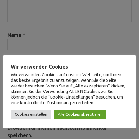
Name
*
E-Mail-Adresse
*
Wir verwenden Cookies
Wir verwenden Cookies auf unserer Webseite, um Ihnen
das beste Ergebnis zu anzuzeigen, wenn Sie die Seite
wieder besuchen. Wenn Sie auf „Alle akzeptieren“ klicken,
Website
stimmen Sie der Verwendung ALLER Cookies zu. Sie
können jedoch die "Cookie-Einstellungen" besuchen, um
eine kontrollierte Zustimmung zu erteilen.
Cookies einstellen
Alle Cookies akzeptieren
Name, E-Mail-Adresse und Website in diesem
Browser für meinen nächsten Kommentar
speichern.