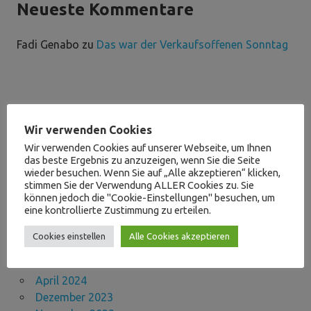
Neueste Kommentare
Fadi Genabo
zu
Das war der Verkaufsoffenen Sonntag
Archive
Wir verwenden Cookies
Wir verwenden Cookies auf unserer Webseite, um Ihnen
das beste Ergebnis zu anzuzeigen, wenn Sie die Seite
Mai 2026
wieder besuchen. Wenn Sie auf „Alle akzeptieren“ klicken,
April 2026
stimmen Sie der Verwendung ALLER Cookies zu. Sie
März 2026
können jedoch die "Cookie-Einstellungen" besuchen, um
eine kontrollierte Zustimmung zu erteilen.
September 2025
Mai 2025
Cookies einstellen
Alle Cookies akzeptieren
November 2024
Juni 2024
April 2024
Dezember 2023