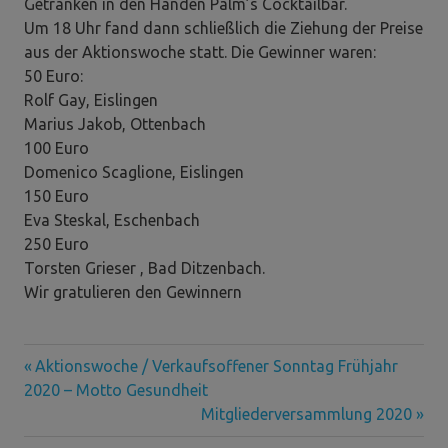
Getränken in den Händen Palm’s Cocktailbar.
Um 18 Uhr fand dann schließlich die Ziehung der Preise
aus der Aktionswoche statt. Die Gewinner waren:
50 Euro:
Rolf Gay, Eislingen
Marius Jakob, Ottenbach
100 Euro
Domenico Scaglione, Eislingen
150 Euro
Eva Steskal, Eschenbach
250 Euro
Torsten Grieser , Bad Ditzenbach.
Wir gratulieren den Gewinnern
Vorheriger
Beitragsnavigation
Aktionswoche / Verkaufsoffener Sonntag Frühjahr
Beitrag:
2020 – Motto Gesundheit
Nächster
Mitgliederversammlung 2020
Beitrag: