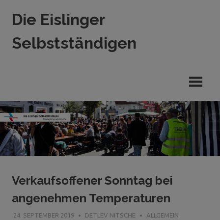
Zum
Die Eislinger
Inhalt
springen
Selbstständigen
Verein
der
Eislinger
Unterhemen
in
Hande,
Handwerk
und
Dienstleistung
Verkaufsoffener Sonntag bei
angenehmen Temperaturen
24. SEPTEMBER 2019
DETLEV NITSCHE
ALLGEMEIN