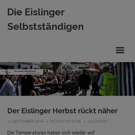
Zum
Die Eislinger
Inhalt
springen
Selbstständigen
Verein
der
Eislinger
Unterhemen
in
Hande,
Handwerk
und
Dienstleistung
Der Eislinger Herbst rückt näher
4. SEPTEMBER 2018
DETLEV NITSCHE
ALLGEMEIN
Die Temperaturen haben sich wieder auf