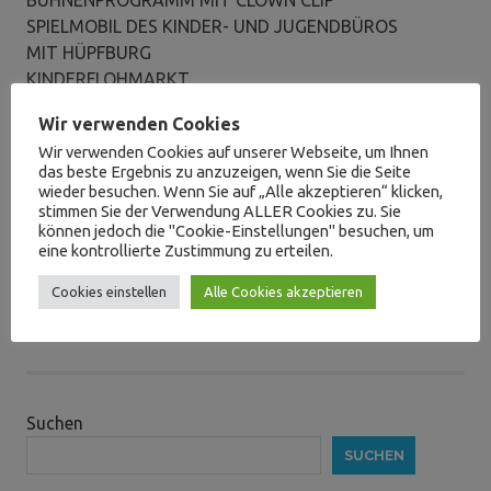
BÜHNENPROGRAMM MIT CLOWN CLIP
SPIELMOBIL DES KINDER- UND JUGENDBÜROS
MIT HÜPFBURG
KINDERFLOHMARKT
Planung und Durchführung: Kinder- und
Wir verwenden Cookies
Jugendbüro Eislingen.
Wir verwenden Cookies auf unserer Webseite, um Ihnen
Gefördert durch den Landkreis Göppingen und die
das beste Ergebnis zu anzuzeigen, wenn Sie die Seite
Stadt Eislingen
.
wieder besuchen. Wenn Sie auf „Alle akzeptieren“ klicken,
stimmen Sie der Verwendung ALLER Cookies zu. Sie
können jedoch die "Cookie-Einstellungen" besuchen, um
eine kontrollierte Zustimmung zu erteilen.
Vorheriger
Beitragsnavigation
Stammtisch der Selbstständigen im Rathaus Eislingen
Beitrag:
Nächster
Italienischer Abend im Marstall
Cookies einstellen
Alle Cookies akzeptieren
Beitrag:
Suchen
SUCHEN