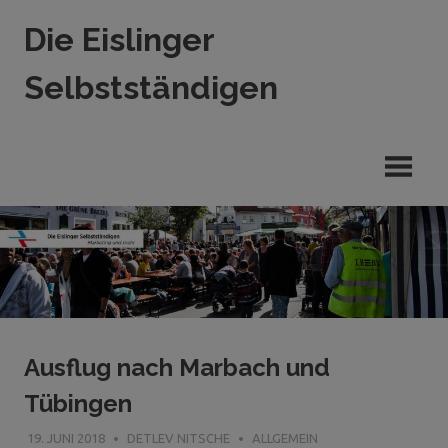
Zum
Die Eislinger
Inhalt
springen
Selbstständigen
Verein
der
Eislinger
Unterhemen
in
Hande,
Handwerk
und
Dienstleistung
Ausflug nach Marbach und
Tübingen
19. JUNI 2018
DETLEV NITSCHE
ALLGEMEIN