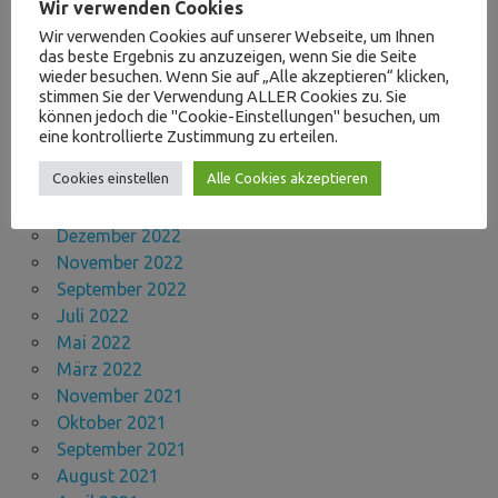
Wir verwenden Cookies
Juni 2024
Wir verwenden Cookies auf unserer Webseite, um Ihnen
April 2024
das beste Ergebnis zu anzuzeigen, wenn Sie die Seite
Dezember 2023
wieder besuchen. Wenn Sie auf „Alle akzeptieren“ klicken,
stimmen Sie der Verwendung ALLER Cookies zu. Sie
November 2023
können jedoch die "Cookie-Einstellungen" besuchen, um
September 2023
eine kontrollierte Zustimmung zu erteilen.
August 2023
Cookies einstellen
Alle Cookies akzeptieren
Mai 2023
April 2023
Dezember 2022
November 2022
September 2022
Juli 2022
Mai 2022
März 2022
November 2021
Oktober 2021
September 2021
August 2021