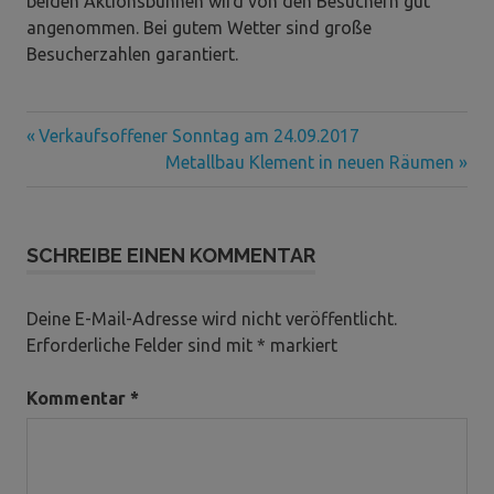
beiden Aktionsbühnen wird von den Besuchern gut
angenommen. Bei gutem Wetter sind große
Besucherzahlen garantiert.
Vorheriger
Beitragsnavigation
Verkaufsoffener Sonntag am 24.09.2017
Beitrag:
Nächster
Metallbau Klement in neuen Räumen
Beitrag:
SCHREIBE EINEN KOMMENTAR
Deine E-Mail-Adresse wird nicht veröffentlicht.
Erforderliche Felder sind mit
*
markiert
Kommentar
*