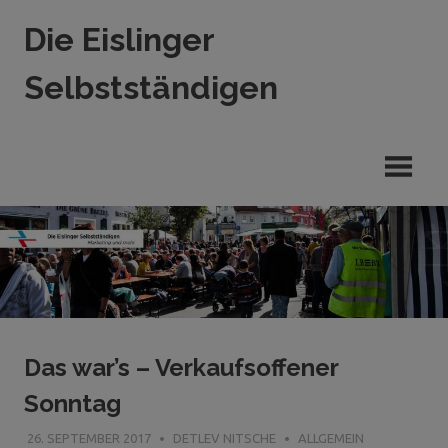
Zum
Die Eislinger
Inhalt
springen
Selbstständigen
Verein
der
Eislinger
Unterhemen
in
Hande,
Handwerk
und
Dienstleistung
Das war’s – Verkaufsoffener
Sonntag
26. SEPTEMBER 2017
DETLEV NITSCHE
ALLGEMEIN