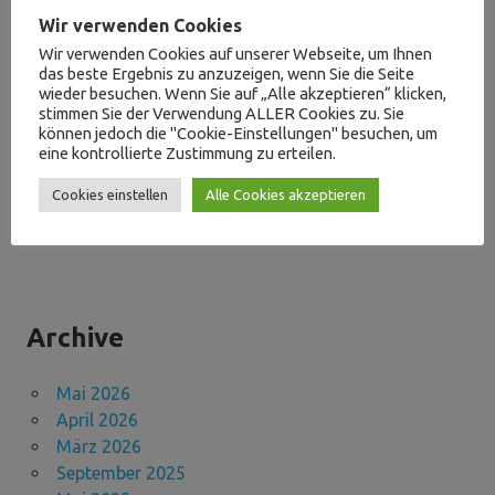
Das war der Verkaufsoffene Sonntag am 21.09.2025
Wir verwenden Cookies
Verkaufsoffener Sonntag am 21.09.2025
Wir verwenden Cookies auf unserer Webseite, um Ihnen
das beste Ergebnis zu anzuzeigen, wenn Sie die Seite
wieder besuchen. Wenn Sie auf „Alle akzeptieren“ klicken,
stimmen Sie der Verwendung ALLER Cookies zu. Sie
können jedoch die "Cookie-Einstellungen" besuchen, um
Neueste Kommentare
eine kontrollierte Zustimmung zu erteilen.
Cookies einstellen
Alle Cookies akzeptieren
Fadi Genabo
zu
Das war der Verkaufsoffenen Sonntag
Archive
Mai 2026
April 2026
März 2026
September 2025