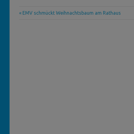
Vorheriger
Beitragsnavigation
EMV schmückt Weihnachtsbaum am Rathaus
Beitrag: