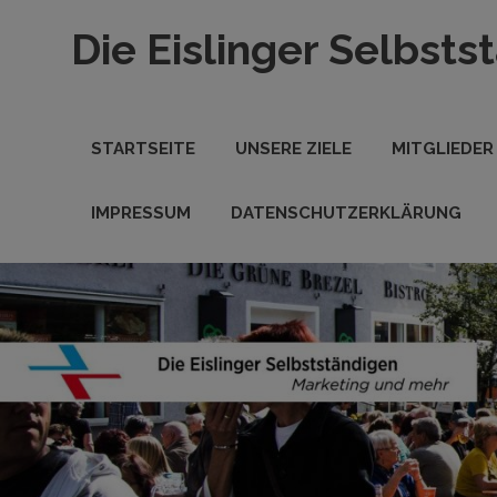
Zum
Die Eislinger Selbsts
Inhalt
springen
Verein
der
Eislinger
STARTSEITE
UNSERE ZIELE
MITGLIEDER
Unterhemen
in
Hande,
IMPRESSUM
DATENSCHUTZERKLÄRUNG
Handwerk
und
Dienstleistung