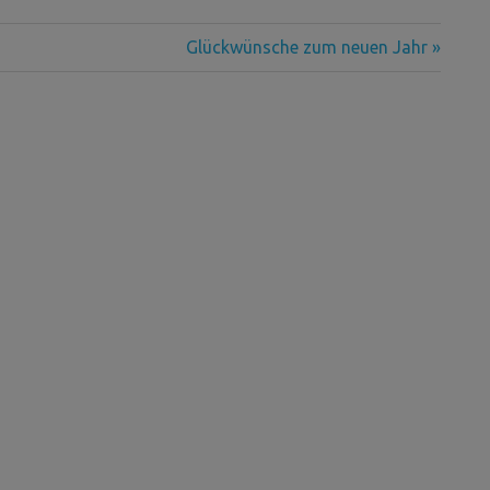
Nächster
Glückwünsche zum neuen Jahr
Beitrag: