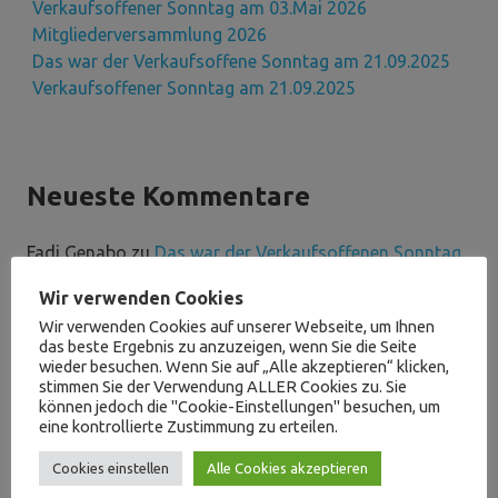
Verkaufsoffener Sonntag am 03.Mai 2026
Mitgliederversammlung 2026
Das war der Verkaufsoffene Sonntag am 21.09.2025
Verkaufsoffener Sonntag am 21.09.2025
Neueste Kommentare
Fadi Genabo
zu
Das war der Verkaufsoffenen Sonntag
Wir verwenden Cookies
Wir verwenden Cookies auf unserer Webseite, um Ihnen
das beste Ergebnis zu anzuzeigen, wenn Sie die Seite
wieder besuchen. Wenn Sie auf „Alle akzeptieren“ klicken,
Archive
stimmen Sie der Verwendung ALLER Cookies zu. Sie
können jedoch die "Cookie-Einstellungen" besuchen, um
eine kontrollierte Zustimmung zu erteilen.
Mai 2026
April 2026
Cookies einstellen
Alle Cookies akzeptieren
März 2026