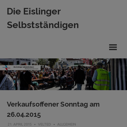
Zum
Die Eislinger
Inhalt
springen
Selbstständigen
Verein
der
Eislinger
Unterhemen
in
Hande,
Handwerk
und
Dienstleistung
Verkaufsoffener Sonntag am
26.04.2015
21. APRIL 2015
VELTED
ALLGEMEIN