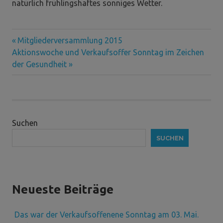
natürlich frühlingshaftes sonniges Wetter.
Vorheriger
Beitragsnavigation
Mitgliederversammlung 2015
Nächster
Beitrag:
Aktionswoche und Verkaufsoffer Sonntag im Zeichen
Beitrag:
der Gesundheit
Suchen
SUCHEN
Neueste Beiträge
Das war der Verkaufsoffenene Sonntag am 03. Mai.