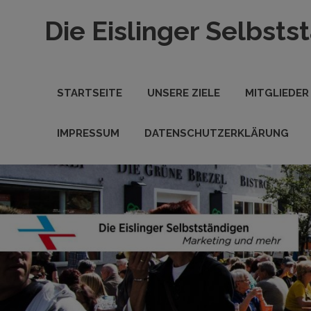
Zum
Die Eislinger Selbsts
Inhalt
springen
Verein
der
Eislinger
STARTSEITE
UNSERE ZIELE
MITGLIEDER
Unterhemen
in
Hande,
IMPRESSUM
DATENSCHUTZERKLÄRUNG
Handwerk
und
Dienstleistung