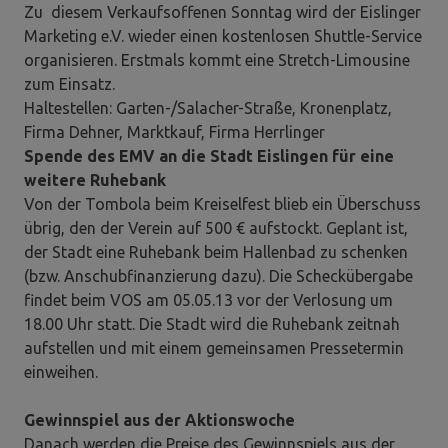
Zu diesem Verkaufsoffenen Sonntag wird der Eislinger
Marketing e.V. wieder einen kostenlosen Shuttle-Service
organisieren. Erstmals kommt eine Stretch-Limousine
zum Einsatz.
Haltestellen: Garten-/Salacher-Straße, Kronenplatz,
Firma Dehner, Marktkauf, Firma Herrlinger
Spende des EMV an die Stadt Eislingen für eine
weitere Ruhebank
Von der Tombola beim Kreiselfest blieb ein Überschuss
übrig, den der Verein auf 500 € aufstockt. Geplant ist,
der Stadt eine Ruhebank beim Hallenbad zu schenken
(bzw. Anschubfinanzierung dazu). Die Scheckübergabe
findet beim VOS am 05.05.13 vor der Verlosung um
18.00 Uhr statt. Die Stadt wird die Ruhebank zeitnah
aufstellen und mit einem gemeinsamen Pressetermin
einweihen.
Gewinnspiel aus der Aktionswoche
Danach werden die Preise des Gewinnspiels aus der