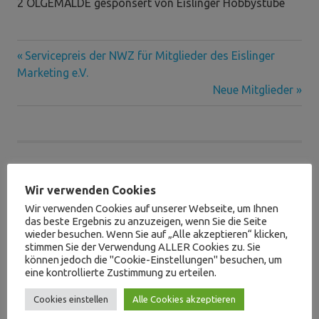
2 ÖLGEMÄLDE gesponsert von Eislinger Hobbystube
Vorheriger
Beitragsnavigation
Servicepreis der NWZ für Mitglieder des Eislinger
Beitrag:
Marketing e.V.
Nächster
Neue Mitglieder
Beitrag:
Suchen
Wir verwenden Cookies
SUCHEN
Wir verwenden Cookies auf unserer Webseite, um Ihnen
das beste Ergebnis zu anzuzeigen, wenn Sie die Seite
wieder besuchen. Wenn Sie auf „Alle akzeptieren“ klicken,
stimmen Sie der Verwendung ALLER Cookies zu. Sie
können jedoch die "Cookie-Einstellungen" besuchen, um
Neueste Beiträge
eine kontrollierte Zustimmung zu erteilen.
Cookies einstellen
Alle Cookies akzeptieren
Das war der Verkaufsoffenene Sonntag am 03. Mai.