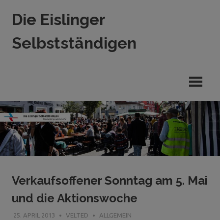
Zum
Die Eislinger
Inhalt
springen
Selbstständigen
Verein
der
Eislinger
Unterhemen
in
Hande,
Handwerk
und
Dienstleistung
Verkaufsoffener Sonntag am 5. Mai
und die Aktionswoche
25. APRIL 2013
VELTED
ALLGEMEIN