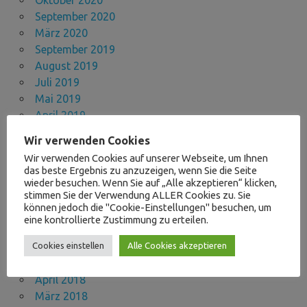
September 2020
März 2020
September 2019
August 2019
Juli 2019
Mai 2019
April 2019
März 2019
Wir verwenden Cookies
Januar 2019
Wir verwenden Cookies auf unserer Webseite, um Ihnen
Dezember 2018
das beste Ergebnis zu anzuzeigen, wenn Sie die Seite
November 2018
wieder besuchen. Wenn Sie auf „Alle akzeptieren“ klicken,
stimmen Sie der Verwendung ALLER Cookies zu. Sie
Oktober 2018
können jedoch die "Cookie-Einstellungen" besuchen, um
September 2018
eine kontrollierte Zustimmung zu erteilen.
Juli 2018
Juni 2018
Cookies einstellen
Alle Cookies akzeptieren
Mai 2018
April 2018
März 2018