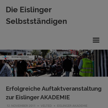
Zum
Die Eislinger
Inhalt
springen
Selbstständigen
Verein
der
Eislinger
Unterhemen
in
Hande,
Handwerk
und
Dienstleistung
Erfolgreiche Auftaktveranstaltung
zur Eislinger AKADEMIE
12. NOVEMBER 2011
VELTED
EISLINGER AKADEMIE