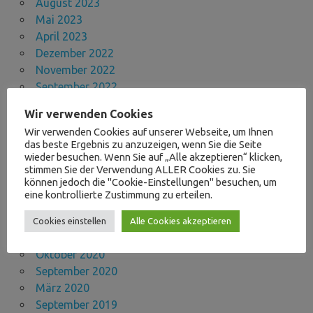
August 2023
Mai 2023
April 2023
Dezember 2022
November 2022
September 2022
Juli 2022
Wir verwenden Cookies
Mai 2022
Wir verwenden Cookies auf unserer Webseite, um Ihnen
März 2022
das beste Ergebnis zu anzuzeigen, wenn Sie die Seite
November 2021
wieder besuchen. Wenn Sie auf „Alle akzeptieren“ klicken,
stimmen Sie der Verwendung ALLER Cookies zu. Sie
Oktober 2021
können jedoch die "Cookie-Einstellungen" besuchen, um
September 2021
eine kontrollierte Zustimmung zu erteilen.
August 2021
April 2021
Cookies einstellen
Alle Cookies akzeptieren
November 2020
Oktober 2020
September 2020
März 2020
September 2019