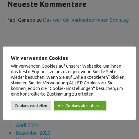
Neueste Kommentare
Fadi Genabo
zu
Das war der Verkaufsoffenen Sonntag
Archive
Wir verwenden Cookies
Wir verwenden Cookies auf unserer Webseite, um Ihnen
das beste Ergebnis zu anzuzeigen, wenn Sie die Seite
Mai 2026
wieder besuchen. Wenn Sie auf „Alle akzeptieren“ klicken,
April 2026
stimmen Sie der Verwendung ALLER Cookies zu. Sie
März 2026
können jedoch die "Cookie-Einstellungen" besuchen, um
eine kontrollierte Zustimmung zu erteilen.
September 2025
Mai 2025
Cookies einstellen
Alle Cookies akzeptieren
November 2024
Juni 2024
April 2024
Dezember 2023