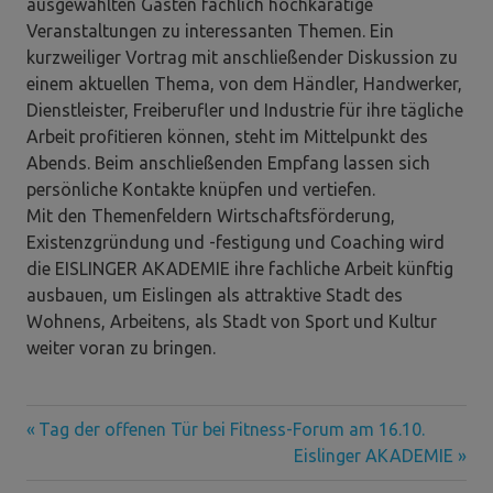
ausgewählten Gästen fachlich hochkarätige
Veranstaltungen zu interessanten Themen. Ein
kurzweiliger Vortrag mit anschließender Diskussion zu
einem aktuellen Thema, von dem Händler, Handwerker,
Dienstleister, Freiberufler und Industrie für ihre tägliche
Arbeit profitieren können, steht im Mittelpunkt des
Abends. Beim anschließenden Empfang lassen sich
persönliche Kontakte knüpfen und vertiefen.
Mit den Themenfeldern Wirtschaftsförderung,
Existenzgründung und -festigung und Coaching wird
die EISLINGER AKADEMIE ihre fachliche Arbeit künftig
ausbauen, um Eislingen als attraktive Stadt des
Wohnens, Arbeitens, als Stadt von Sport und Kultur
weiter voran zu bringen.
Vorheriger
Beitragsnavigation
Tag der offenen Tür bei Fitness-Forum am 16.10.
Beitrag:
Nächster
Eislinger AKADEMIE
Beitrag: