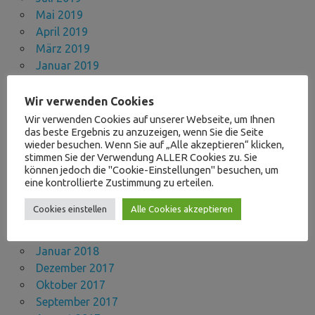
Mai 2019
April 2019
März 2019
Januar 2019
Dezember 2018
November 2018
Wir verwenden Cookies
Oktober 2018
Wir verwenden Cookies auf unserer Webseite, um Ihnen
das beste Ergebnis zu anzuzeigen, wenn Sie die Seite
September 2018
wieder besuchen. Wenn Sie auf „Alle akzeptieren“ klicken,
Juli 2018
stimmen Sie der Verwendung ALLER Cookies zu. Sie
Juni 2018
können jedoch die "Cookie-Einstellungen" besuchen, um
eine kontrollierte Zustimmung zu erteilen.
Mai 2018
April 2018
Cookies einstellen
Alle Cookies akzeptieren
März 2018
Februar 2018
Januar 2018
Dezember 2017
Oktober 2017
September 2017