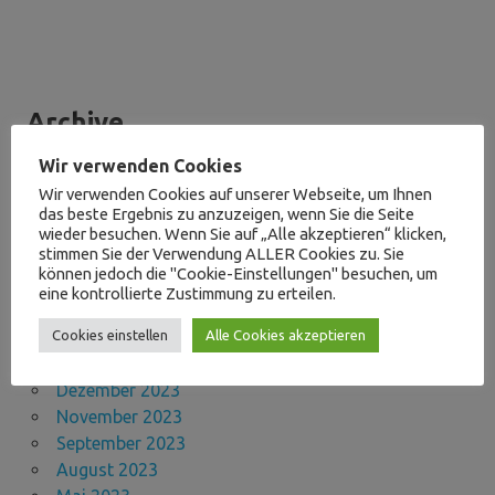
Archive
Wir verwenden Cookies
Mai 2026
Wir verwenden Cookies auf unserer Webseite, um Ihnen
April 2026
das beste Ergebnis zu anzuzeigen, wenn Sie die Seite
März 2026
wieder besuchen. Wenn Sie auf „Alle akzeptieren“ klicken,
stimmen Sie der Verwendung ALLER Cookies zu. Sie
September 2025
können jedoch die "Cookie-Einstellungen" besuchen, um
Mai 2025
eine kontrollierte Zustimmung zu erteilen.
November 2024
Cookies einstellen
Alle Cookies akzeptieren
Juni 2024
April 2024
Dezember 2023
November 2023
September 2023
August 2023