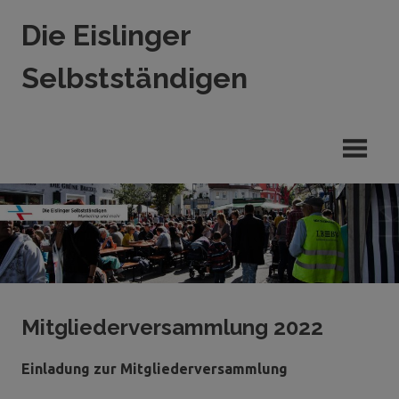
Zum
Die Eislinger
Inhalt
springen
Selbstständigen
Verein
der
Eislinger
Unterhemen
in
Hande,
Handwerk
und
Dienstleistung
Mitgliederversammlung 2022
Einladung zur Mitgliederversammlung